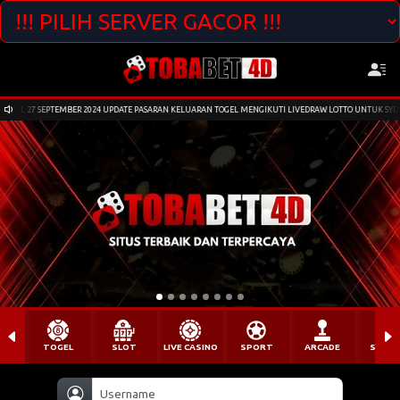
TGL 27 SEPTEMBER 2024 UPDATE PASARAN KELUARAN TOGEL MENGIKUTI LIVEDRAW LOTTO UNTUK SYDNEY (
TOGEL
SLOT
LIVE CASINO
SPORT
ARCADE
SABU