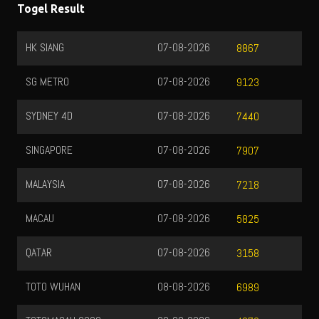
Togel Result
HK SIANG
07-08-2026
8867
SG METRO
07-08-2026
9123
SYDNEY 4D
07-08-2026
7440
SINGAPORE
07-08-2026
7907
MALAYSIA
07-08-2026
7218
MACAU
07-08-2026
5825
QATAR
07-08-2026
3158
TOTO WUHAN
08-08-2026
6989