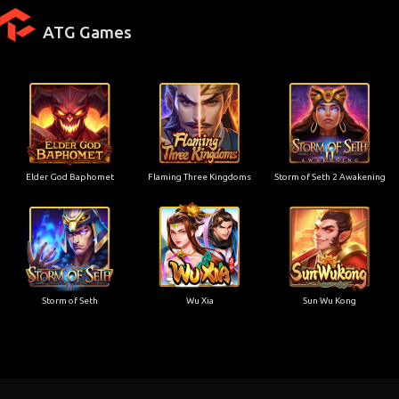
ATG Games
Elder God Baphomet
Flaming Three Kingdoms
Storm of Seth 2 Awakening
Storm of Seth
Wu Xia
Sun Wu Kong