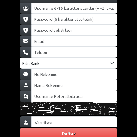
Daftar