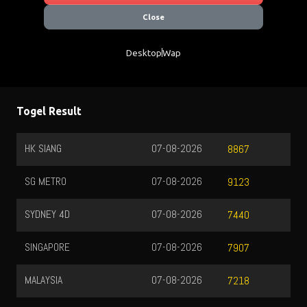
Close
Desktop
Wap
Togel Result
HK SIANG
07-08-2026
8867
SG METRO
07-08-2026
9123
SYDNEY 4D
07-08-2026
7440
SINGAPORE
07-08-2026
7907
MALAYSIA
07-08-2026
7218