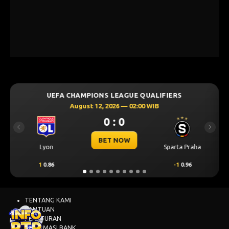
S LEAGUE QUALIFIERS
UEFA CHAMPIONS LEA
 2026 — 02:00 WIB
August 12, 2026 
0 : 0
0 : 
Previous
Next
ET NOW
BET N
Sparta Praha
SK Sturm Graz
-1
0.96
-0.5
0.95
TENTANG KAMI
BANTUAN
PERATURAN
INFORMASI BANK